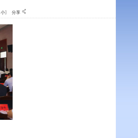
小
〗
分享