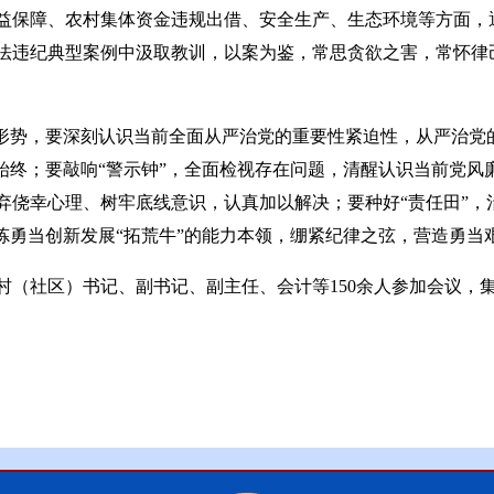
益保障、农村集体资金违规出借、安全生产、生态环境等方面，
法违纪典型案例中汲取教训，以案为鉴，常思贪欲之害，常怀律
前形势，要深刻认识当前全面从严治党的重要性紧迫性，从严治党
始终；要敲响“警示钟”，全面检视存在问题，清醒认识当前党
弃侥幸心理、树牢底线意识，认真加以解决；要种好“责任田”，
炼勇当创新发展“拓荒牛”的能力本领，绷紧纪律之弦，营造勇当
村（社区）书记、副书记、副主任、会计等150余人参加会议，