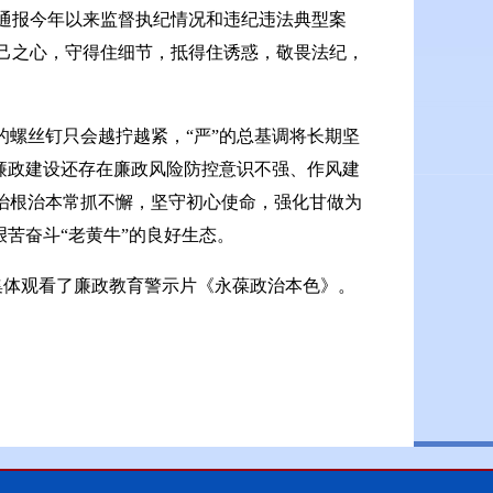
通报今年以来监督执纪情况和违纪违法典型案
己之心，守得住细节，抵得住诱惑，敬畏法纪，
的螺丝钉只会越拧越紧，“严”的总基调将长期坚
风廉政建设还存在廉政风险防控意识不强、作风建
治根治本常抓不懈，坚守初心使命，强化甘做为
艰苦奋斗“老黄牛”的良好生态。
集体观看了廉政教育警示片《永葆政治本色》。