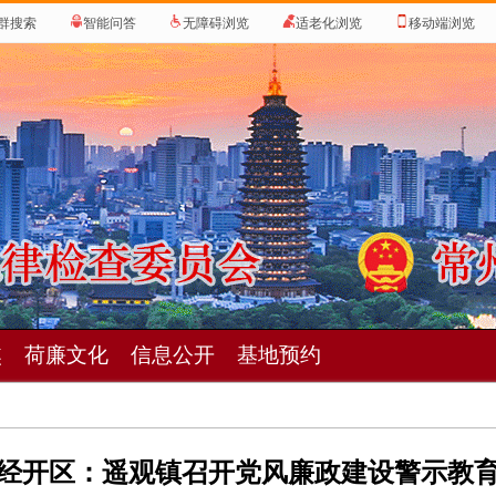
群搜索
智能问答
无障碍浏览
适老化浏览
移动端浏览
焦
荷廉文化
信息公开
基地预约
经开区：遥观镇召开党风廉政建设警示教