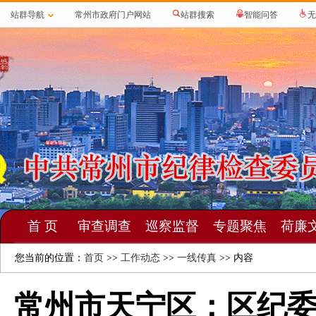
站群导航
常州市政府门户网站
站群搜索
智能问答
无
首 页
审查调查
巡察监督
专题聚焦
荷廉
您当前的位置：
首页
>>
工作动态
>>
一线传真
>> 内容
常州市天宁区：区纪