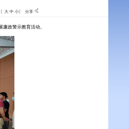
〖
大
中
小
〗
分享
展廉政警示教育活动。