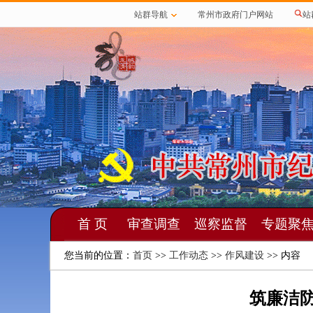
站群导航
常州市政府门户网站
站
首 页
审查调查
巡察监督
专题聚
您当前的位置：
首页
>>
工作动态
>>
作风建设
>> 内容
筑廉洁