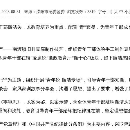
2023-08-31 来源：溧阳市纪委监委 浏览次数：
3819
字号：〖
大
中
小
干部廉洁关，以教育培养为重点，配置“青”套餐，为青年干部成
产——南渡镇旧县豆腐制作技艺，组织青年干部体验手工制作豆
织青年干部在镇“爱廉说”廉政教育厅“廉于心”板块，留下廉洁
子”为主题，组织开展“青年说·廉洁专场”，引导青年干部知廉
谈会、家风家训故事分享会，沟通了思想、提出了要求，增强了
《零容忍》，以案为鉴、以案示警，为全体青年干部敲响廉洁从
的熏陶和洗礼，教育引导青年干部始终把纪律挺在前，坚定理想信
产党章程》和《中国共产党纪律处分条例》为主要内容，采取笔