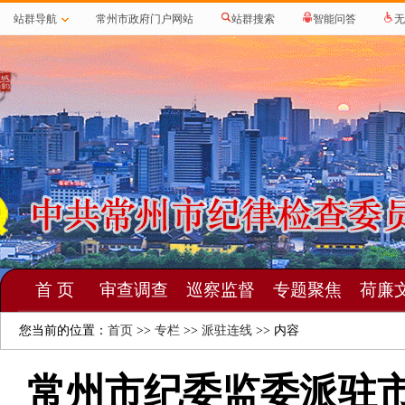
站群导航
常州市政府门户网站
站群搜索
智能问答
无
首 页
审查调查
巡察监督
专题聚焦
荷廉
您当前的位置：
首页
>>
专栏
>>
派驻连线
>> 内容
常州市纪委监委派驻