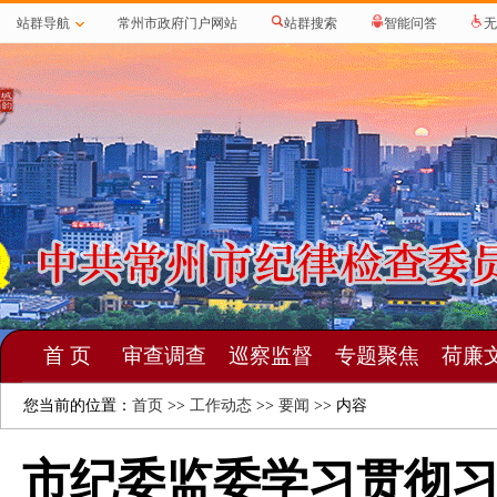
站群导航
常州市政府门户网站
站群搜索
智能问答
无
首 页
审查调查
巡察监督
专题聚焦
荷廉
您当前的位置：
首页
>>
工作动态
>>
要闻
>> 内容
市纪委监委学习贯彻