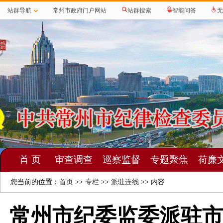
站群导航
常州市政府门户网站
站群搜索
智能问答
无
首 页
审查调查
巡察监督
专题聚焦
荷廉
您当前的位置：
首页
>>
专栏
>>
派驻连线
>> 内容
常州市纪委监委派驻市