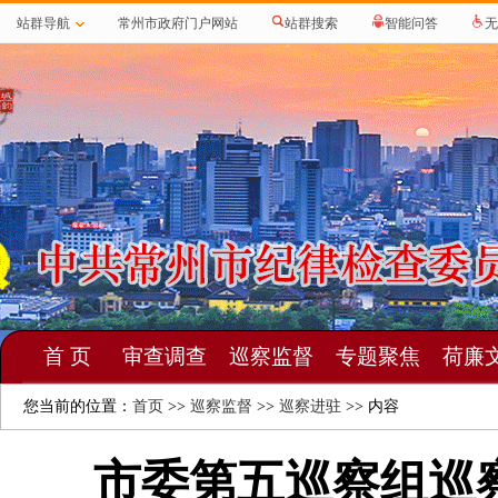
站群导航
常州市政府门户网站
站群搜索
智能问答
无
首 页
审查调查
巡察监督
专题聚焦
荷廉
您当前的位置：
首页
>>
巡察监督
>>
巡察进驻
>> 内容
市委第五巡察组巡